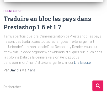
PRESTASHOP
Traduire en bloc les pays dans
Prestashop 1.6 et 1.7
Il arrive parfois que lors d’une installation de Prestashop, les pays
ne sont pas traduit dans toutes les langues ! Téléchargement
du Unicode Common Locale Data Repository Rendez-vous sur
http://cldr.unicode.org/index/downloads et cliquez sur le lien dans
la colonne Data de la dernière version Rendez vous
dans common/main/ et télécharger le .xml qui
Lire la suite
Par
David
, il y a
7 ans
R
Rechercher…
e
c
h
e