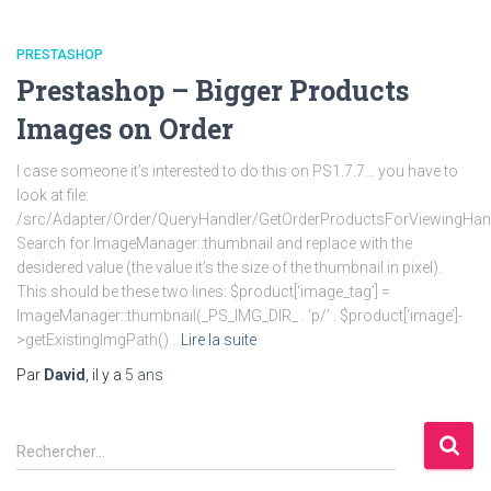
PRESTASHOP
Prestashop – Bigger Products
Images on Order
I case someone it’s interested to do this on PS1.7.7… you have to
look at file:
/src/Adapter/Order/QueryHandler/GetOrderProductsForViewingHan
Search for ImageManager::thumbnail and replace with the
desidered value (the value it’s the size of the thumbnail in pixel).
This should be these two lines: $product[‘image_tag’] =
ImageManager::thumbnail(_PS_IMG_DIR_ . ‘p/’ . $product[‘image’]-
>getExistingImgPath() .
Lire la suite
Par
David
, il y a
5 ans
R
Rechercher…
e
c