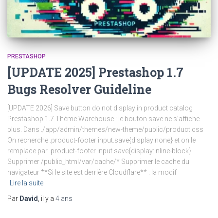
PRESTASHOP
[UPDATE 2025] Prestashop 1.7
Bugs Resolver Guideline
[UPDATE 2026] Save button do not display in product catalog
Prestashop 1.7 Théme Warehouse : le bouton save ne s’affiche
plus. Dans ./app/admin/themes/new-theme/public/product.css
On recherche .product-footer input.save{display:none} et on le
remplace par .product-footer input.save{display:inline-block}
Supprimer /public_html/var/cache/* Supprimer le cache du
navigateur **Si le site est derrière Cloudflare** : la modif
Lire la suite
Par
David
, il y a
4 ans