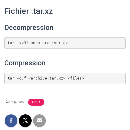
Fichier .tar.xz
Décompression
tar -xvJf <nom_archive>.gz
Compression
tar -cJf <archive.tar.xz> <files>
Catégories :
LINUX