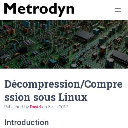
O
U
V
R
I
R
/
F
E
R
M
E
Décompression/Compre
R
L
A
ssion sous Linux
N
A
Published by
David
on
5 juin 2017
V
I
G
Introduction
A