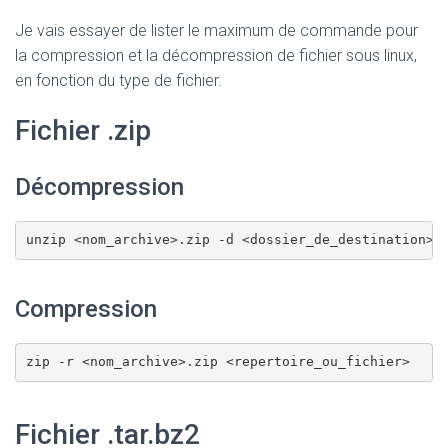
T
I
Je vais essayer de lister le maximum de commande pour
O
la compression et la décompression de fichier sous linux,
N
en fonction du type de fichier.
Fichier .zip
Décompression
unzip <nom_archive>.zip -d <dossier_de_destination>
Compression
zip -r <nom_archive>.zip <repertoire_ou_fichier>
Fichier .tar.bz2