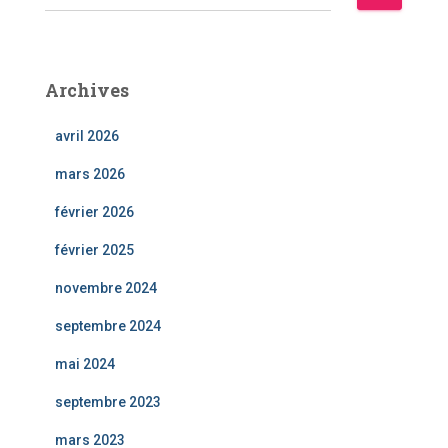
e
c
h
e
Archives
r
c
avril 2026
h
e
mars 2026
r
février 2026
:
février 2025
novembre 2024
septembre 2024
mai 2024
septembre 2023
mars 2023