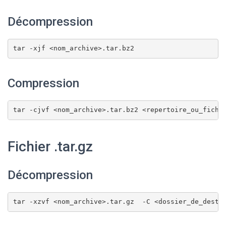
Décompression
tar -xjf <nom_archive>.tar.bz2
Compression
tar -cjvf <nom_archive>.tar.bz2 <repertoire_ou_fichi
Fichier .tar.gz
Décompression
tar -xzvf <nom_archive>.tar.gz  -C <dossier_de_desti