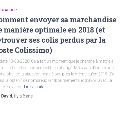
ESTASHOP
omment envoyer sa marchandise
e manière optimale en 2018 (et
etrouver ses colis perdus par la
oste Colissimo)
date 13-08-2020] Cela fait un moment que je cherche à mettre à
r cet article. Les choses ont bien changé. Mais pas d’inquiétude,
tat global de la situation reste à peu près le même qu’en 2019. J’ai
ssi à obtenir de nombreux remboursements et d’avoir avec La
te en raison
Lire la suite
r
David
, il y a
8 ans