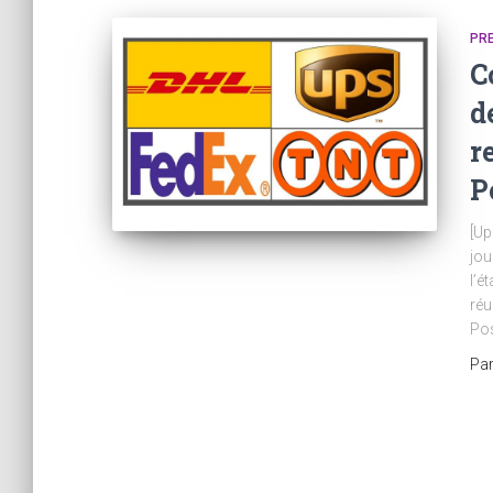
PR
C
d
r
P
[Up
jou
l’é
réu
Pos
Pa