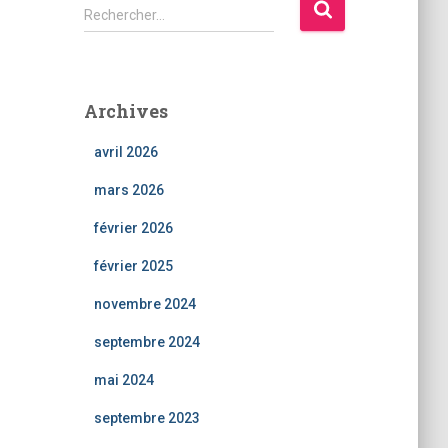
R
Rechercher…
e
c
h
e
Archives
r
c
avril 2026
h
e
mars 2026
r
février 2026
:
février 2025
novembre 2024
septembre 2024
mai 2024
septembre 2023