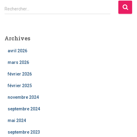
R
Rechercher…
e
c
h
e
Archives
r
c
avril 2026
h
e
mars 2026
r
février 2026
:
février 2025
novembre 2024
septembre 2024
mai 2024
septembre 2023