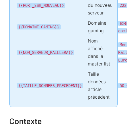
du nouveau
{{PORT_SSH_NOUVEAU}}
222
serveur
Domaine
exe
{{DOMAINE_GAMING}}
gaming
gam
Nom
Mon
affiché
{{NOM_SERVEUR_KAILLERA}}
Kai
dans la
Eur
master list
Taille
données
{{TAILLE_DONNEES_PRECEDENT}}
50 
article
précédent
Contexte