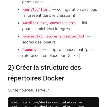
permissions
— configuration des logs
conf/log4j.xml
(si présent dans le classpath)
,
— listes
wordlist.txt
questions.txt
pour les mini-jeux intégrés
,
—
scores.txt
scores_scrambler.txt
scores des joueurs
— script de lancement (pour
launch.sh
référence, remplacé par Docker)
2) Créer la structure des
répertoires Docker
Sur le nouveau serveur :
mkdir -p /home/docker/emulinker/server

mkdir -p /home/docker/emulinker/backup