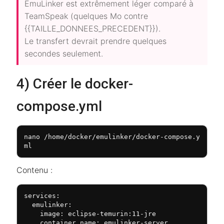
EmuLinker est extrêmement léger comparé à
TeamSpeak (quelques Mo contre
{{TAILLE_DONNEES_PRECEDENT}}).
Le transfert devrait prendre quelques
secondes seulement.
4) Créer le docker-
compose.yml
nano /home/docker/emulinker/docker-compose.y
ml
Contenu :
services:

  emulinker:

    image: eclipse-temurin:11-jre

    container_name: emulinker-server
