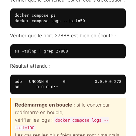
docker compose ps

docker compose logs --tail=50
Vérifier que le port 27888 est bien en écoute :
ss -tulnp | grep 27888
Résultat attendu :
udp   UNCONN 0      0            0.0.0.0:278
88       0.0.0.0:*
Redémarrage en boucle :
si le conteneur
redémarre en boucle,
vérifier les logs :
docker compose logs --
.
tail=100
Les causes les plus fréquentes sont : mauvais