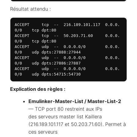
Résultat attendu :
ACCEPT     tcp  --  216.189.101.117  0.0.0.
0/0    tcp dpt:80

ACCEPT     tcp  --  50.203.71.60     0.0.0.
0/0    tcp dpt:80

ACCEPT     udp  --  0.0.0.0/0        0.0.0.
0/0    udp dpts:27888:27944

ACCEPT     udp  --  0.0.0.0/0        0.0.0.
0/0    udp dpts:27886:27887

ACCEPT     udp  --  0.0.0.0/0        0.0.0.
0/0    udp dpts:54715:54730
Explication des règles :
Emulinker-Master-List / Master-List-2
— TCP port 80 restreint aux IPs
des serveurs master list Kaillera
(216.189.101.117 et 50.203.71.60). Permet à
ces serveurs