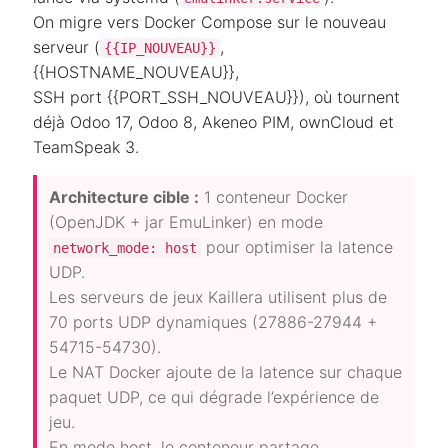
On migre vers Docker Compose sur le nouveau
serveur (
,
{{IP_NOUVEAU}}
{{HOSTNAME_NOUVEAU}},
SSH port {{PORT_SSH_NOUVEAU}}), où tournent
déjà Odoo 17, Odoo 8, Akeneo PIM, ownCloud et
TeamSpeak 3.
Architecture cible :
1 conteneur Docker
(OpenJDK + jar EmuLinker) en mode
pour optimiser la latence
network_mode: host
UDP.
Les serveurs de jeux Kaillera utilisent plus de
70 ports UDP dynamiques (27886-27944 +
54715-54730).
Le NAT Docker ajoute de la latence sur chaque
paquet UDP, ce qui dégrade l’expérience de
jeu.
En mode host, le conteneur partage