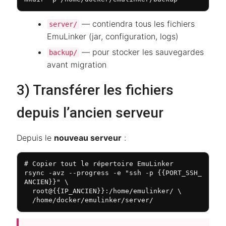
— contiendra tous les fichiers
server/
EmuLinker (jar, configuration, logs)
— pour stocker les sauvegardes
backup/
avant migration
3) Transférer les fichiers
depuis l’ancien serveur
Depuis le
nouveau serveur
:
# Copier tout le répertoire EmuLinker

rsync -avz --progress -e "ssh -p {{PORT_SSH_
ANCIEN}}" \

  root@{{IP_ANCIEN}}:/home/emulinker/ \

  /home/docker/emulinker/server/