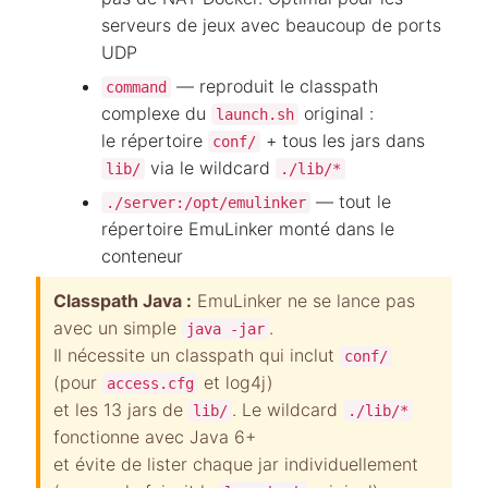
serveurs de jeux avec beaucoup de ports
UDP
— reproduit le classpath
command
complexe du
original :
launch.sh
le répertoire
+ tous les jars dans
conf/
via le wildcard
lib/
./lib/*
— tout le
./server:/opt/emulinker
répertoire EmuLinker monté dans le
conteneur
Classpath Java :
EmuLinker ne se lance pas
avec un simple
.
java -jar
Il nécessite un classpath qui inclut
conf/
(pour
et log4j)
access.cfg
et les 13 jars de
. Le wildcard
lib/
./lib/*
fonctionne avec Java 6+
et évite de lister chaque jar individuellement