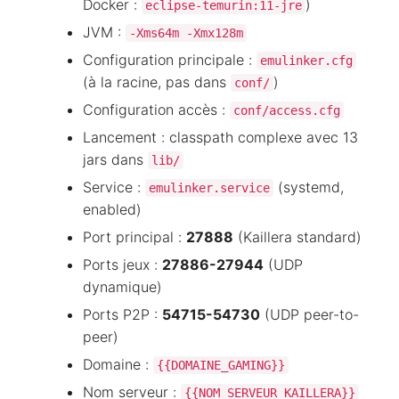
Docker :
)
eclipse-temurin:11-jre
JVM :
-Xms64m -Xmx128m
Configuration principale :
emulinker.cfg
(à la racine, pas dans
)
conf/
Configuration accès :
conf/access.cfg
Lancement : classpath complexe avec 13
jars dans
lib/
Service :
(systemd,
emulinker.service
enabled)
Port principal :
27888
(Kaillera standard)
Ports jeux :
27886-27944
(UDP
dynamique)
Ports P2P :
54715-54730
(UDP peer-to-
peer)
Domaine :
{{DOMAINE_GAMING}}
Nom serveur :
{{NOM_SERVEUR_KAILLERA}}