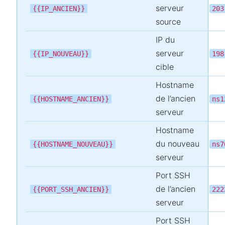
serveur
{{IP_ANCIEN}}
203
source
IP du
serveur
{{IP_NOUVEAU}}
198
cible
Hostname
de l’ancien
{{HOSTNAME_ANCIEN}}
ns1
serveur
Hostname
du nouveau
{{HOSTNAME_NOUVEAU}}
ns7
serveur
Port SSH
de l’ancien
{{PORT_SSH_ANCIEN}}
222
serveur
Port SSH