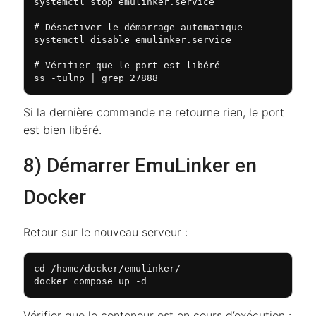
systemctl stop emulinker.service

# Désactiver le démarrage automatique

systemctl disable emulinker.service

# Vérifier que le port est libéré

ss -tulnp | grep 27888
Si la dernière commande ne retourne rien, le port
est bien libéré.
8) Démarrer EmuLinker en
Docker
Retour sur le nouveau serveur :
cd /home/docker/emulinker/

docker compose up -d
Vérifier que le conteneur est en cours d’exécution :