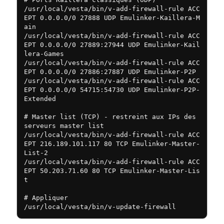
/usr/local/vesta/bin/v-add-firewall-rule ACC
EPT 0.0.0.0/0 27888 UDP Emulinker-Kaillera-M
ain

/usr/local/vesta/bin/v-add-firewall-rule ACC
EPT 0.0.0.0/0 27889:27944 UDP Emulinker-Kail
lera-Games

/usr/local/vesta/bin/v-add-firewall-rule ACC
EPT 0.0.0.0/0 27886:27887 UDP Emulinker-P2P

/usr/local/vesta/bin/v-add-firewall-rule ACC
EPT 0.0.0.0/0 54715:54730 UDP Emulinker-P2P-
Extended

# Master list (TCP) - restreint aux IPs des 
serveurs master list

/usr/local/vesta/bin/v-add-firewall-rule ACC
EPT 216.189.101.117 80 TCP Emulinker-Master-
List-2

/usr/local/vesta/bin/v-add-firewall-rule ACC
EPT 50.203.71.60 80 TCP Emulinker-Master-Lis
t

# Appliquer

/usr/local/vesta/bin/v-update-firewall