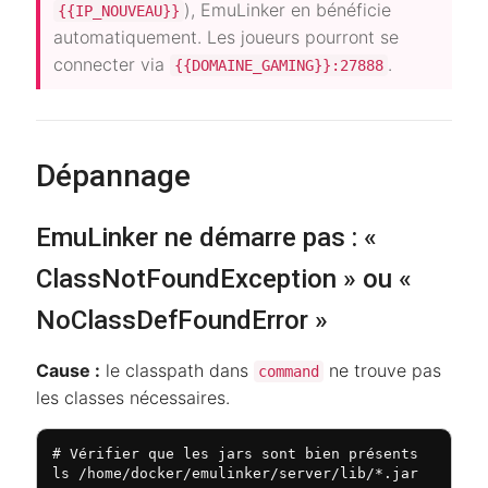
), EmuLinker en bénéficie
{{IP_NOUVEAU}}
automatiquement. Les joueurs pourront se
connecter via
.
{{DOMAINE_GAMING}}:27888
Dépannage
EmuLinker ne démarre pas : «
ClassNotFoundException » ou «
NoClassDefFoundError »
Cause :
le classpath dans
ne trouve pas
command
les classes nécessaires.
# Vérifier que les jars sont bien présents

ls /home/docker/emulinker/server/lib/*.jar
