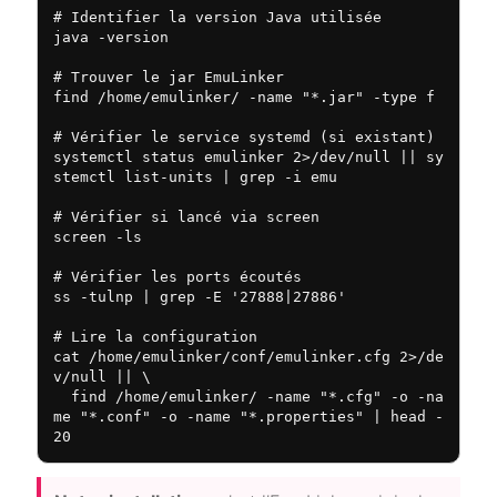
# Identifier la version Java utilisée

java -version

# Trouver le jar EmuLinker

find /home/emulinker/ -name "*.jar" -type f

# Vérifier le service systemd (si existant)

systemctl status emulinker 2>/dev/null || sy
stemctl list-units | grep -i emu

# Vérifier si lancé via screen

screen -ls

# Vérifier les ports écoutés

ss -tulnp | grep -E '27888|27886'

# Lire la configuration

cat /home/emulinker/conf/emulinker.cfg 2>/de
v/null || \

  find /home/emulinker/ -name "*.cfg" -o -na
me "*.conf" -o -name "*.properties" | head -
20