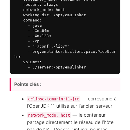
    restart: always

    network_mode: host

    working_dir: /opt/emulinker

    command:

      - java

      - -Xms64m

      - -Xmx128m

      - -cp

      - "./conf:./lib/*"

      - org.emulinker.kaillera.pico.PicoStar
ter

    volumes:

      - ./server:/opt/emulinker
Points clés :
— correspond à
eclipse-temurin:11-jre
l’OpenJDK 11 utilisé sur l’ancien serveur
— le conteneur
network_mode: host
partage directement le réseau de l’hôte,
pas de NAT Docker. Optimal pour les