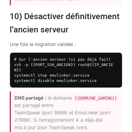
10) Désactiver définitivement
l’ancien serveur
Une fois la migration validée :
# Sur l'ancien serveur (si pas déjà fait)

ssh -p {{PORT_SSH_ANCIEN}} root@{{IP_ANCIE
N}}

systemctl stop emulinker.service

systemctl disable emulinker.service
DNS partagé :
le domaine
{{DOMAINE_GAMING}}
est partagé entre
TeamSpeak (port 9988) et EmuLinker (port
27888). Si l’enregistrement A a déjà été
mis à jour pour TeamSpeak (vers