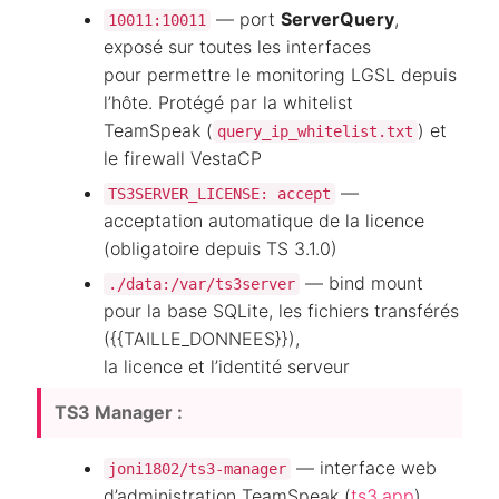
— port
ServerQuery
,
10011:10011
exposé sur toutes les interfaces
pour permettre le monitoring LGSL depuis
l’hôte. Protégé par la whitelist
TeamSpeak (
) et
query_ip_whitelist.txt
le firewall VestaCP
—
TS3SERVER_LICENSE: accept
acceptation automatique de la licence
(obligatoire depuis TS 3.1.0)
— bind mount
./data:/var/ts3server
pour la base SQLite, les fichiers transférés
({{TAILLE_DONNEES}}),
la licence et l’identité serveur
TS3 Manager :
— interface web
joni1802/ts3-manager
d’administration TeamSpeak (
ts3.app
)