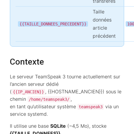
transférés
Taille
données
{{TAILLE_DONNEES_PRECEDENT}}
10
article
précédent
Contexte
Le serveur TeamSpeak 3 tourne actuellement sur
l’ancien serveur dédié
(
, {{HOSTNAME_ANCIEN}}) sous le
{{IP_ANCIEN}}
chemin
,
/home/teamspeak3/
en tant qu’utilisateur système
via un
teamspeak3
service systemd.
Il utilise une base
SQLite
(~4,5 Mo), stocke
{{TAILLE_DONNEES}}