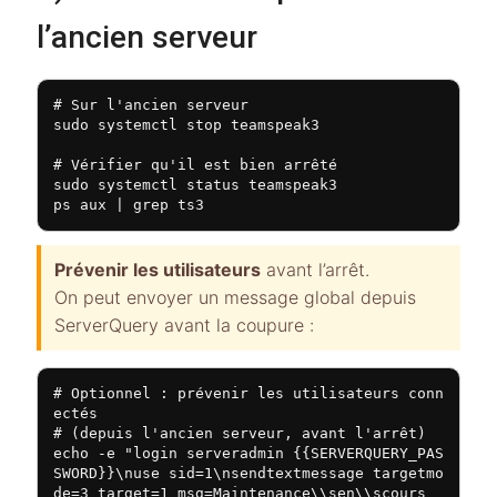
l’ancien serveur
# Sur l'ancien serveur

sudo systemctl stop teamspeak3

# Vérifier qu'il est bien arrêté

sudo systemctl status teamspeak3

ps aux | grep ts3
Prévenir les utilisateurs
avant l’arrêt.
On peut envoyer un message global depuis
ServerQuery avant la coupure :
# Optionnel : prévenir les utilisateurs conn
ectés

# (depuis l'ancien serveur, avant l'arrêt)

echo -e "login serveradmin {{SERVERQUERY_PAS
SWORD}}\nuse sid=1\nsendtextmessage targetmo
de=3 target=1 msg=Maintenance\\sen\\scours