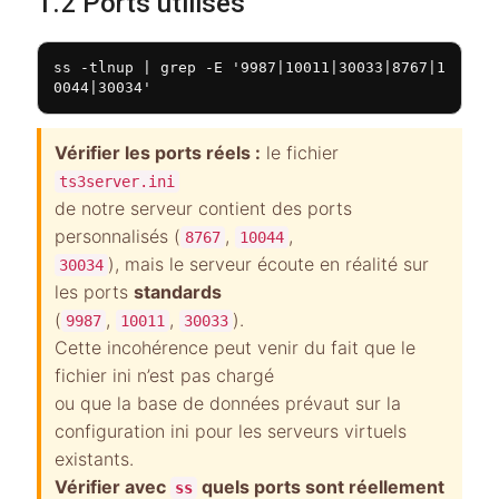
1.2 Ports utilisés
ss -tlnup | grep -E '9987|10011|30033|8767|1
0044|30034'
Vérifier les ports réels :
le fichier
ts3server.ini
de notre serveur contient des ports
personnalisés (
,
,
8767
10044
), mais le serveur écoute en réalité sur
30034
les ports
standards
(
,
,
).
9987
10011
30033
Cette incohérence peut venir du fait que le
fichier ini n’est pas chargé
ou que la base de données prévaut sur la
configuration ini pour les serveurs virtuels
existants.
Vérifier avec
quels ports sont réellement
ss