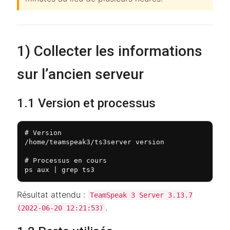
1) Collecter les informations
sur l’ancien serveur
1.1 Version et processus
# Version

/home/teamspeak3/ts3server version

# Processus en cours

ps aux | grep ts3
Résultat attendu :
TeamSpeak 3 Server 3.13.7
.
(2022-06-20 12:21:53)