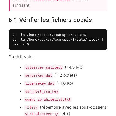
suffisant.
6.1 Vérifier les fichiers copiés
ls -la /home/docker/teamspeak3/data/

ls -la /home/docker/teamspeak3/data/files/ | 
head -10
On doit voir :
(~4,5 Mo)
ts3server.sqlitedb
(112 octets)
serverkey.dat
(~1,6 Ko)
licensekey.dat
ssh_host_rsa_key
query_ip_whitelist.txt
(répertoire avec les sous-dossiers
files/
, etc.)
virtualserver_1/