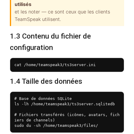
utilisés
et les noter — ce sont ceux que les clients
TeamSpeak utilisent.
1.3 Contenu du fichier de
configuration
cat /home/teamspeak3/ts3server.ini
1.4 Taille des données
# Base de données SQLite

ls -lh /home/teamspeak3/ts3server.sqlitedb

# Fichiers transférés (icônes, avatars, fich
iers de channels)

sudo du -sh /home/teamspeak3/files/