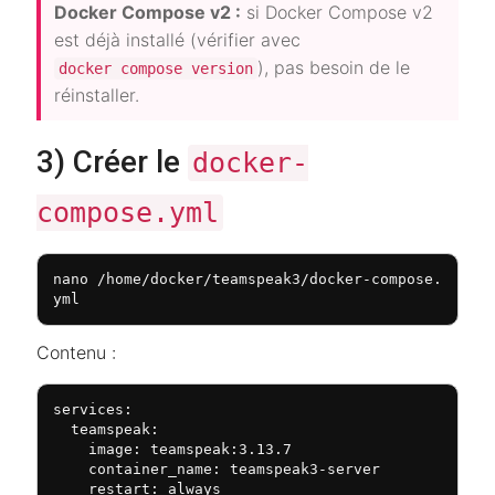
Docker Compose v2 :
si Docker Compose v2
est déjà installé (vérifier avec
), pas besoin de le
docker compose version
réinstaller.
3) Créer le
docker-
compose.yml
nano /home/docker/teamspeak3/docker-compose.
yml
Contenu :
services:

  teamspeak:

    image: teamspeak:3.13.7

    container_name: teamspeak3-server

    restart: always
