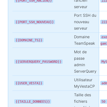
l’ancien
{{PORT_SSH_ANCIEN}}
22
serveur
Port SSH du
nouveau
{{PORT_SSH_NOUVEAU}}
22
serveur
Domaine
ex
{{DOMAINE_TS}}
TeamSpeak
gam
Mot de
passe
{{SERVERQUERY_PASSWORD}}
My
admin
ServerQuery
Utilisateur
{{USER_VESTA}}
ad
MyVestaCP
Taille des
fichiers
{{TAILLE_DONNEES}}
50