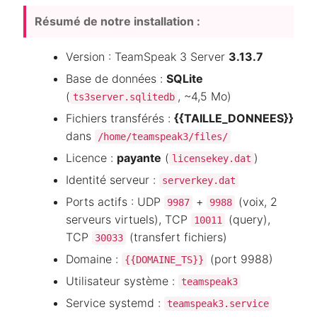
Résumé de notre installation :
Version : TeamSpeak 3 Server
3.13.7
Base de données :
SQLite
(
, ~4,5 Mo)
ts3server.sqlitedb
Fichiers transférés :
{{TAILLE_DONNEES}}
dans
/home/teamspeak3/files/
Licence :
payante
(
)
licensekey.dat
Identité serveur :
serverkey.dat
Ports actifs : UDP
+
(voix, 2
9987
9988
serveurs virtuels), TCP
(query),
10011
TCP
(transfert fichiers)
30033
Domaine :
(port 9988)
{{DOMAINE_TS}}
Utilisateur système :
teamspeak3
Service systemd :
teamspeak3.service