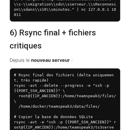
\\s-\\smigration\\sdu\\sserveur.\\sReconnexi
on\\sdans\\s10\\sminutes." | nc 127.0.0.1 10
011
6) Rsync final + fichiers
critiques
Depuis le
nouveau serveur
:
# Rsync final des fichiers (delta uniquemen
t, très rapide)

rsync -avt --delete --progress -e "ssh -p 
{{PORT_SSH_ANCIEN}}" \

  root@{{IP_ANCIEN}}:/home/teamspeak3/files/ 
\

  /home/docker/teamspeak3/data/files/

# Copier la base de données SQLite

rsync -avt -e "ssh -p {{PORT_SSH_ANCIEN}}" r
oot@{{IP_ANCIEN}}:/home/teamspeak3/ts3serve