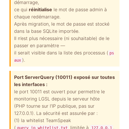
démarrage,
ce qui
réinitialise
le mot de passe admin à
chaque redémarrage.
Après migration, le mot de passe est stocké
dans la base SQLite importée.
Il n’est plus nécessaire (ni souhaitable) de le
passer en paramètre —
il serait visible dans la liste des processus (
ps
).
aux
Port ServerQuery (10011) exposé sur toutes
les interfaces :
le port 10011 est ouvert pour permettre le
monitoring LGSL depuis le serveur hôte
(PHP tourne sur l’IP publique, pas sur
127.0.0.1). La sécurité est assurée par :
(1) la whitelist TeamSpeak
(
limitée à
,
query_ip_whitelist.txt
127.0.0.1