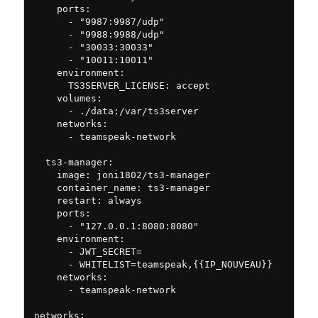
    ports:

      - "9987:9987/udp"

      - "9988:9988/udp"

      - "30033:30033"

      - "10011:10011"

    environment:

      TS3SERVER_LICENSE: accept

    volumes:

      - ./data:/var/ts3server

    networks:

      - teamspeak-network

  ts3-manager:

    image: joni1802/ts3-manager

    container_name: ts3-manager

    restart: always

    ports:

      - "127.0.0.1:8080:8080"

    environment:

      - JWT_SECRET=
      - WHITELIST=teamspeak,{{IP_NOUVEAU}}

    networks:

      - teamspeak-network

networks:
