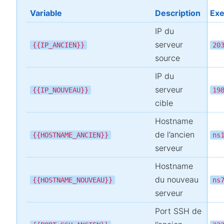
Variable
Description
Ex
IP du
serveur
{{IP_ANCIEN}}
20
source
IP du
serveur
{{IP_NOUVEAU}}
19
cible
Hostname
de l’ancien
{{HOSTNAME_ANCIEN}}
ns
serveur
Hostname
du nouveau
{{HOSTNAME_NOUVEAU}}
ns
serveur
Port SSH de