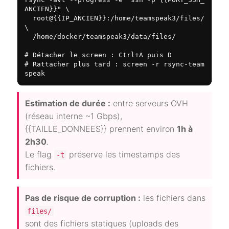
ANCIEN}}" \

  root@{{IP_ANCIEN}}:/home/teamspeak3/files/ 
\

  /home/docker/teamspeak3/data/files/

# Détacher le screen : Ctrl+A puis D

# Rattacher plus tard : screen -r rsync-team
speak
Estimation de durée :
entre serveurs OVH
(réseau interne ~1 Gbps),
{{TAILLE_DONNEES}} prennent environ
1h à
2h30
.
Le flag
préserve les timestamps des
-t
fichiers.
Pas de risque de corruption :
les fichiers dans
files/
sont des fichiers statiques (uploads des