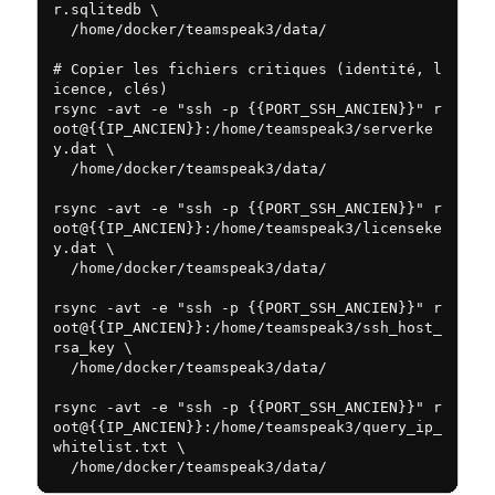
r.sqlitedb \

  /home/docker/teamspeak3/data/

# Copier les fichiers critiques (identité, l
icence, clés)

rsync -avt -e "ssh -p {{PORT_SSH_ANCIEN}}" r
oot@{{IP_ANCIEN}}:/home/teamspeak3/serverke
y.dat \

  /home/docker/teamspeak3/data/

rsync -avt -e "ssh -p {{PORT_SSH_ANCIEN}}" r
oot@{{IP_ANCIEN}}:/home/teamspeak3/licenseke
y.dat \

  /home/docker/teamspeak3/data/

rsync -avt -e "ssh -p {{PORT_SSH_ANCIEN}}" r
oot@{{IP_ANCIEN}}:/home/teamspeak3/ssh_host_
rsa_key \

  /home/docker/teamspeak3/data/

rsync -avt -e "ssh -p {{PORT_SSH_ANCIEN}}" r
oot@{{IP_ANCIEN}}:/home/teamspeak3/query_ip_
whitelist.txt \

  /home/docker/teamspeak3/data/